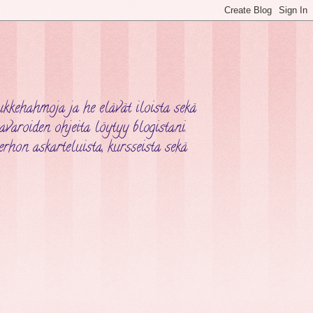
kehahmoja ja he elävät iloista sekä
varoiden ohjeita löytyy blogistani.
rhon askarteluista, kursseista sekä