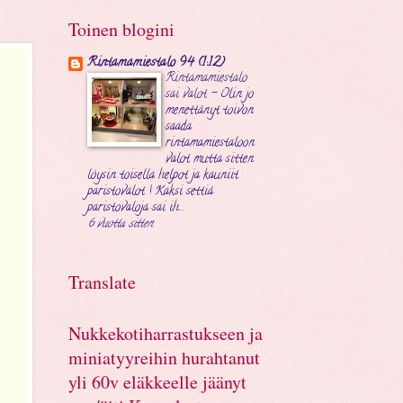
Toinen blogini
Rintamamiestalo 94 (1:12)
Rintamamiestalo
sai valot
-
Olin jo
menettänyt toivon
saada
rintamamiestaloon
valot mutta sitten
löysin toisella helpot ja kauniit
paristovalot ! Kaksi settiä
paristovaloja sai ih...
6 vuotta sitten
Translate
Nukkekotiharrastukseen ja
miniatyyreihin hurahtanut
yli 60v eläkkeelle jäänyt