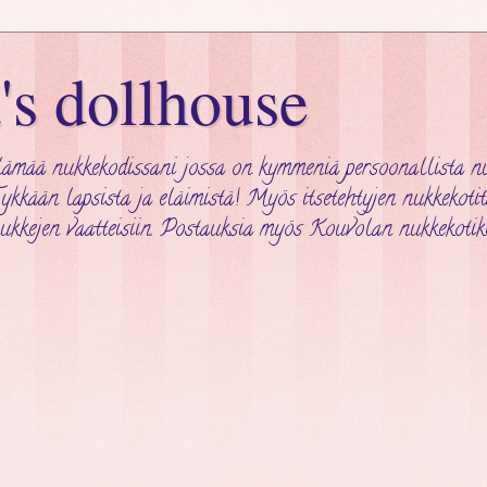
a's dollhouse
ämää nukkekodissani jossa on kymmeniä persoonallista nuk
kkään lapsista ja eläimistä! Myös itsetehtyjen nukkekotita
ukkejen vaatteisiin. Postauksia myös Kouvolan nukkekotike