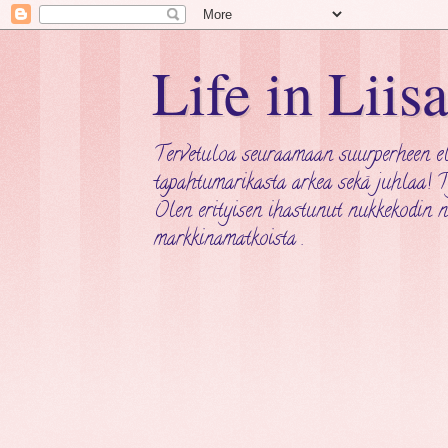
Life in Liis
Tervetuloa seuraamaan suurperheen el
tapahtumarikasta arkea sekä juhlaa! Ty
Olen erityisen ihastunut nukkekodin n
markkinamatkoista .