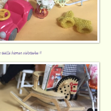
 täällä hieman siivottavaa !!