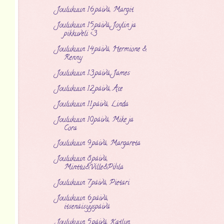
Joulukuun 16.päivä, Margit
Joulukuun 15.päivä, Joylin ja
pikkuveli <3
Joulukuun 14.päivä, Hermione &
Renny
Joulukuun 13.päivä, James
Joulukuun 12.päivä, Åce
Joulukuun 11.päivä, Linda
Joulukuun 10.päivä, Mike ja
Cora
Joulukuun 9.päivä, Margareta
Joulukuun 8.päivä,
Minttu&Ville&Pihla
Joulukuun 7.päivä, Pietari
Joulukuun 6.päivä,
itsenäisyyspäivä
Joulukuun 5.päivä, Katlyn