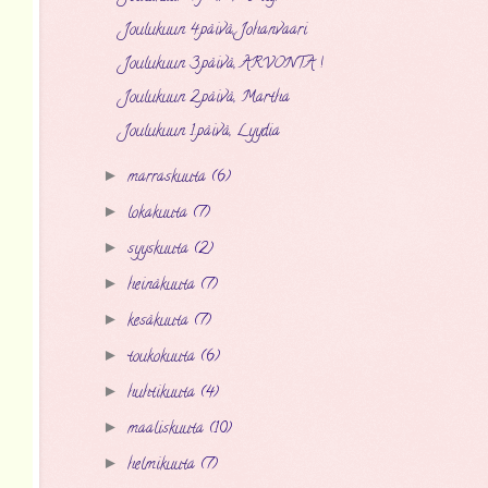
Joulukuun 4.päivä, Johanvaari
Joulukuun 3.päivä, ARVONTA !
Joulukuun 2.päivä, Martha
Joulukuun 1.päivä, Lyydia
marraskuuta
(6)
►
lokakuuta
(7)
►
syyskuuta
(2)
►
heinäkuuta
(7)
►
kesäkuuta
(7)
►
toukokuuta
(6)
►
huhtikuuta
(4)
►
maaliskuuta
(10)
►
helmikuuta
(7)
►