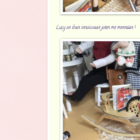
Lucy on ihan innoissaan joten me mennään !