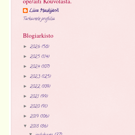
ope/äiti Kouvolasta.
Liisa Haukijärvi
Tarkastele profiilia
Blogiarkisto
2026
(58)
►
2025
(114)
►
2024
(107)
►
2023
(125)
►
2022
(109)
►
2021
(99)
►
2020
(91)
►
2019
(106)
►
2018
(86)
▼
▼