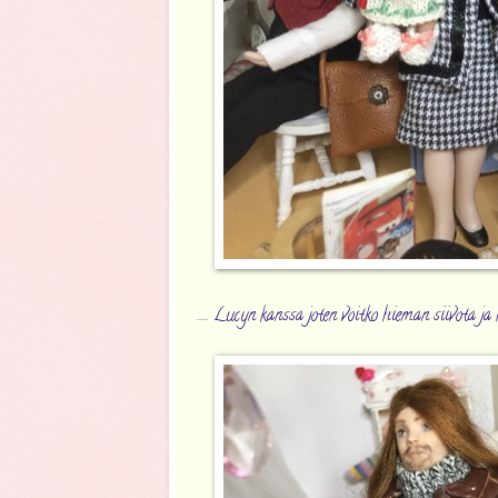
..... Lucyn kanssa joten voitko hieman siivota 