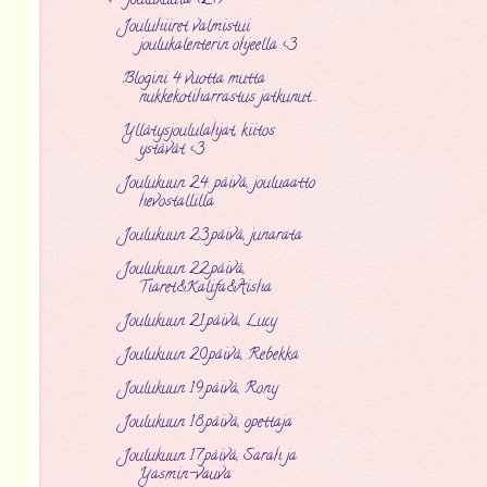
joulukuuta
(27)
Jouluhiiret valmistui
joulukalenterin ohjeella <3
Blogini 4 vuotta mutta
nukkekotiharrastus jatkunut...
Yllätysjoululahjat, kiitos
ystävät <3
Joulukuun 24. päivä, jouluaatto
hevostallilla
Joulukuun 23.päivä, junarata
Joulukuun 22.päivä,
Tiaret&Kalifa&Aisha
Joulukuun 21.päivä, Lucy
Joulukuun 20.päivä, Rebekka
Joulukuun 19.päivä, Rony
Joulukuun 18.päivä, opettaja
Joulukuun 17.päivä, Sarah ja
Yasmin-vauva