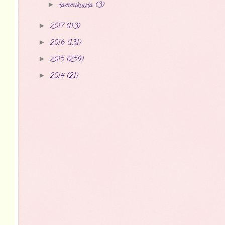
tammikuuta
(3)
►
2017
(113)
►
2016
(131)
►
2015
(259)
►
2014
(21)
►